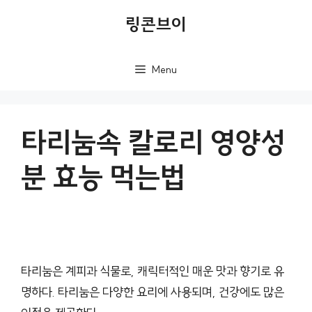
컨
링콘브이
텐
츠
Menu
로
건
너
타리눔속 칼로리 영양성
뛰
분 효능 먹는법
기
타리눔은 계피과 식물로, 캐릭터적인 매운 맛과 향기로 유
명하다. 타리눔은 다양한 요리에 사용되며, 건강에도 많은