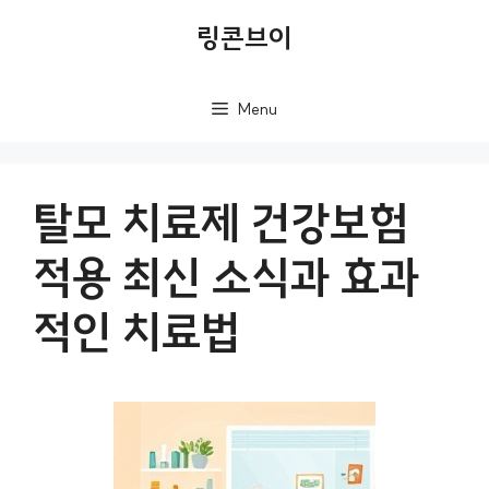
컨
링콘브이
텐
츠
Menu
로
건
너
탈모 치료제 건강보험
뛰
적용 최신 소식과 효과
기
적인 치료법