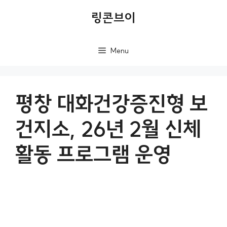
컨
링콘브이
텐
츠
Menu
로
건
너
평창 대화건강증진형 보
뛰
건지소, 26년 2월 신체
기
활동 프로그램 운영