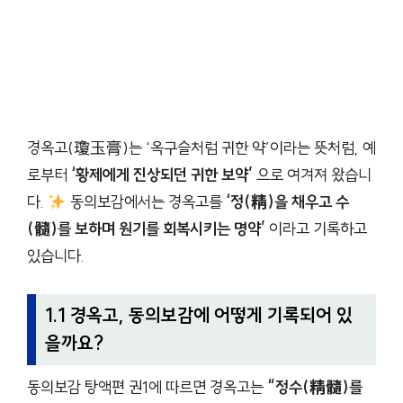
경옥고(瓊玉膏)는 ‘옥구슬처럼 귀한 약’이라는 뜻처럼, 예
로부터
‘황제에게 진상되던 귀한 보약’
으로 여겨져 왔습니
다.
동의보감에서는 경옥고를
‘정(精)을 채우고 수
(髓)를 보하며 원기를 회복시키는 명약’
이라고 기록하고
있습니다.
1.1 경옥고, 동의보감에 어떻게 기록되어 있
을까요?
동의보감 탕액편 권1에 따르면 경옥고는
“정수(精髓)를