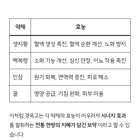
약재
효능
생지황
혈액 생성 촉진, 혈액 순환 개선, 노화 방지
백복령
소화 기능 개선, 심신 안정, 이뇨 작용 촉진
인삼
원기 회복, 면역력 증진, 피로 해소
꿀
영양 공급, 기침 완화, 피부 미용
이처럼 경옥고는 각 약재의 효능이 어우러져
시너지 효과
를 발휘하는
전통 한방의 지혜가 담긴 보약
이라고 할 수 있
습니다.