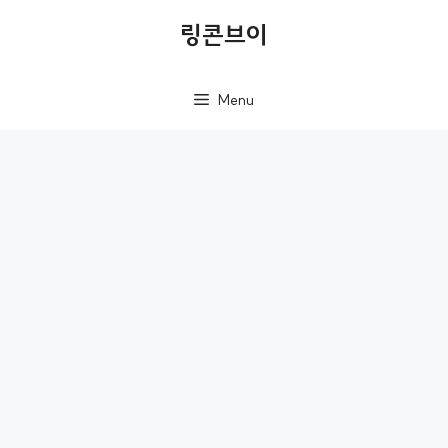
컨
링콘브이
텐
츠
Menu
로
건
너
뛰
기