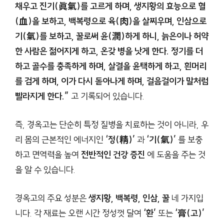
채우고 진기(眞氣)를 고르게 하며, 생지황의 효능으로 혈
(血)을 보하고, 백복령으로 육(肉)을 살찌우며, 인삼으로
기(氣)를 보하고, 꿀로써 윤(潤)하게 하니, 늙은이나 허약
한 사람은 젊어지게 하고, 온갖 병을 낫게 한다. 정기를 더
하고 골수를 충족하게 하며, 살결을 윤택하게 하고, 흰머리
를 검게 하며, 이가 다시 돋아나게 하며, 걸음걸이가 말처럼
빨라지게 한다.”
고 기록되어 있습니다.
즉, 경옥고는 단순히 특정 질병을 치료하는 것이 아니라, 우
리 몸의 근본적인 에너지인
‘정(精)’
과
‘기(氣)’
를 보충
하고 면역력을 높여
전반적인 건강 증진
에 도움을 주는 것
을 알 수 있습니다.
경옥고의 주요 성분은
생지황, 백복령, 인삼, 꿀
네 가지입
니다. 각 재료는 오랜 시간 정성껏 달여
‘환’
또는
‘膏(고)’