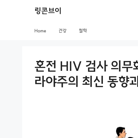
컨
링콘브이
텐
츠
Home
건강
철학
로
건
너
혼전 HIV 검사 의무
뛰
라야주의 최신 동향과
기