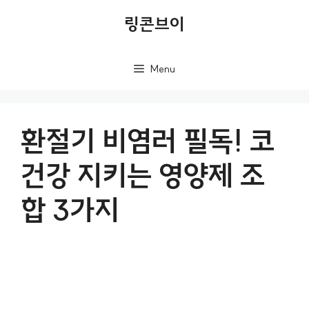
컨
링콘브이
텐
츠
Menu
로
건
너
환절기 비염러 필독! 코
뛰
건강 지키는 영양제 조
기
합 3가지