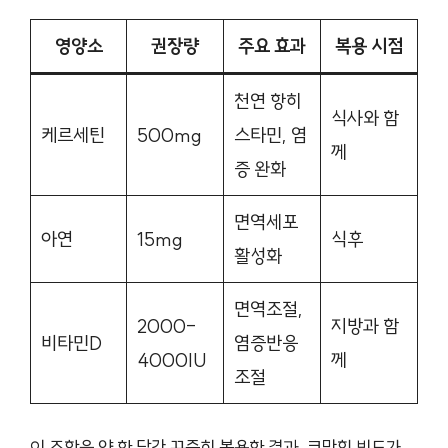
영양소
권장량
주요 효과
복용 시점
천연 항히
식사와 함
케르세틴
500mg
스타민, 염
께
증 완화
면역세포
아연
15mg
식후
활성화
면역조절,
2000-
지방과 함
비타민D
염증반응
4000IU
께
조절
이 조합을 약 한 달간 꾸준히 복용한 결과, 코막힘 빈도가