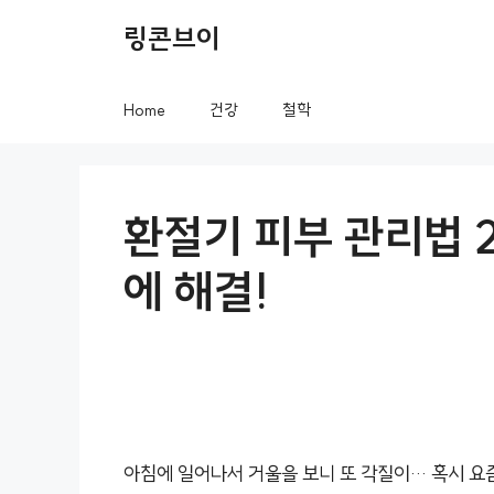
컨
링콘브이
텐
츠
Home
건강
철학
로
건
너
환절기 피부 관리법 2
뛰
에 해결!
기
아침에 일어나서 거울을 보니 또 각질이… 혹시 요