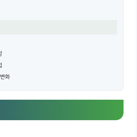
성
법
 변화