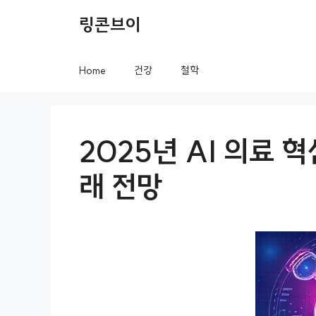
컨
링콘브이
텐
츠
Home
건강
철학
로
건
너
2025년 AI 의료 
뛰
래 전망
기