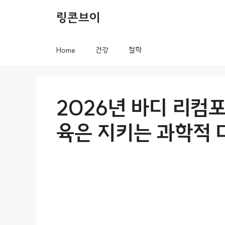
컨
링콘브이
텐
츠
Home
건강
철학
로
건
너
2026년 바디 리컴
뛰
육은 지키는 과학적 
기