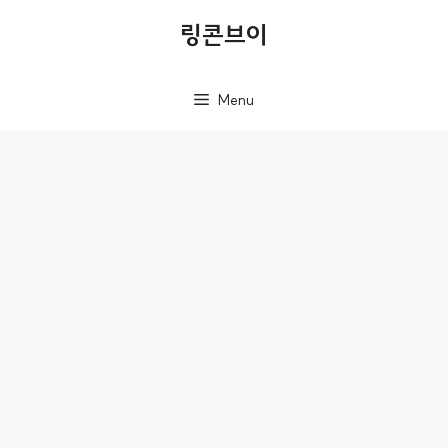
컨
링콘브이
텐
츠
Menu
로
건
너
뛰
기