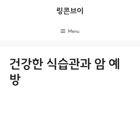
컨
링콘브이
텐
츠
Menu
로
건
너
건강한 식습관과 암 예
뛰
방
기