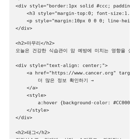
<div style="border:1px solid #ccc; padding:2
    <h3 style="margin-top:0; font-size:1.1re
    <p style="margin:10px 0 0 0; li
</div>

<h2>마무리</h2>

오늘은 건강한 식습관이 암 예방에 미치는 영향을 살펴
<div style="text-align: center;">

    <a href="https://www.cancer.org" target=
        더 많은 정보 확인하기 →

    </a>

    <style>

        a:hover {background-color: #CC0000 !i
    </style>

</div>

<h2>태그</h2>
