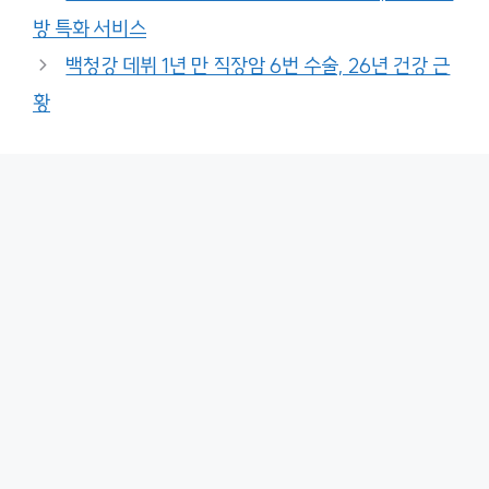
방 특화 서비스
백청강 데뷔 1년 만 직장암 6번 수술, 26년 건강 근
황