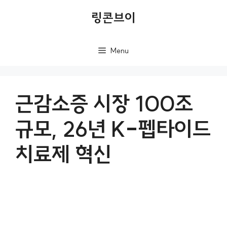
컨
링콘브이
텐
츠
Menu
로
건
너
근감소증 시장 100조
뛰
규모, 26년 K-펩타이드
기
치료제 혁신