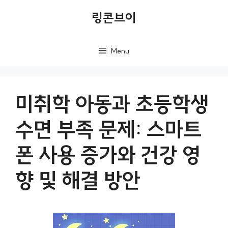
컨
링콘브이
텐
츠
Menu
로
건
너
미취학 아동과 초등학생
뛰
수면 부족 문제: 스마트
기
폰 사용 증가와 건강 영
향 및 해결 방안