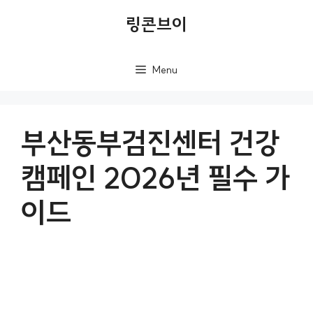
컨
링콘브이
텐
츠
Menu
로
건
너
부산동부검진센터 건강
뛰
캠페인 2026년 필수 가
기
이드