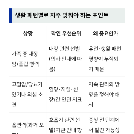
생활 패턴별로 자주 맞춰야 하는 포인트
상황
확인 우선순위
왜 중요한가
대장 관련 선별
유전·생활 패턴
가족 중 대장
(의사 안내에 따
영향이 누적되
암/폴립 병력
름)
기 때문
고혈압/당뇨가
지속 관리의 방
혈당·지질·신
있거나 의심 소
향을 정해야 해
장/간 연관 지표
견
서
호흡기 관련 선
증상 전 단계에
흡연력(과거 포
별(기관 안내 항
서 발견 가능성