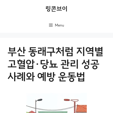
컨
링콘브이
텐
츠
Menu
로
건
너
부산 동래구처럼 지역별
뛰
고혈압·당뇨 관리 성공
기
사례와 예방 운동법