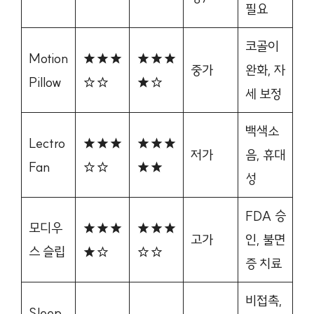
필요
코골이
Motion
★★★
★★★
중가
완화, 자
Pillow
☆☆
★☆
세 보정
백색소
Lectro
★★★
★★★
저가
음, 휴대
Fan
☆☆
★★
성
FDA 승
모디우
★★★
★★★
고가
인, 불면
스 슬립
★☆
☆☆
증 치료
비접촉,
Sleep