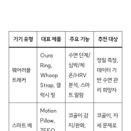
기기 유형
대표 제품
주요 기능
추천 대상
Oura
수면 단계/
정밀 측정,
Ring,
심박/체
웨어러블
데이터 기
Whoop
온/HRV
트래커
반 수면 관
Strap, 갤
분석, 스마
리 희망자
럭시 링
트 알람
Motion
코골이 감
코골이, 자
Pillow,
스마트 베
지/완화,
세 문제로
ZEEQ,