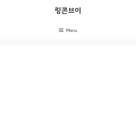
컨
링콘브이
텐
츠
Menu
로
건
너
뛰
기