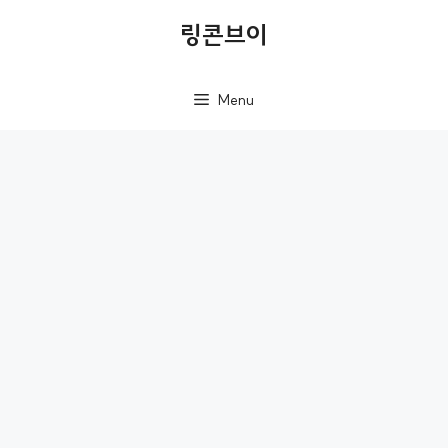
컨
링콘브이
텐
츠
Menu
로
건
너
뛰
기