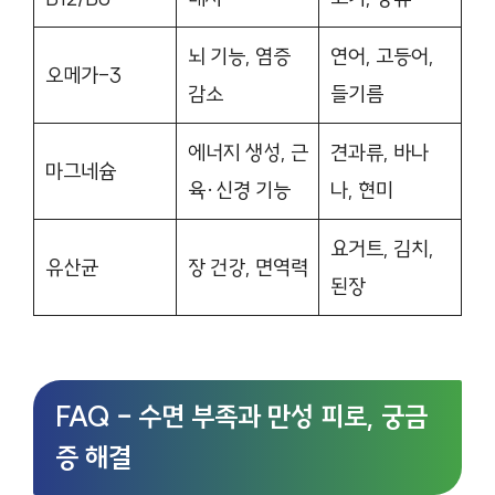
뇌 기능, 염증
연어, 고등어,
오메가-3
감소
들기름
에너지 생성, 근
견과류, 바나
마그네슘
육·신경 기능
나, 현미
요거트, 김치,
유산균
장 건강, 면역력
된장
FAQ – 수면 부족과 만성 피로, 궁금
증 해결