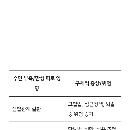
수면 부족/만성 피로 영
구체적 증상/위험
향
고혈압, 심근경색, 뇌졸
심혈관계 질환
중 위험 증가
당뇨병, 비만, 식욕 조절