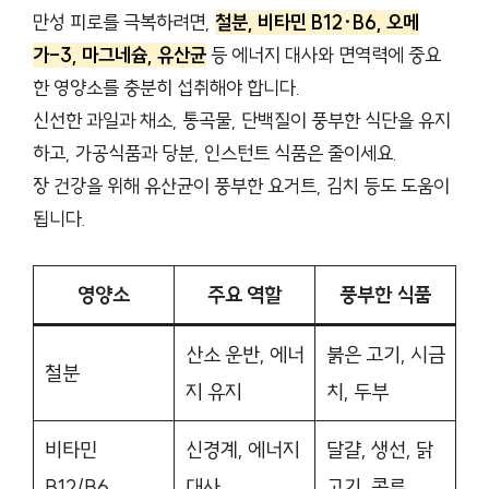
만성 피로를 극복하려면,
철분, 비타민 B12·B6, 오메
가-3, 마그네슘, 유산균
등 에너지 대사와 면역력에 중요
한 영양소를 충분히 섭취해야 합니다.
신선한 과일과 채소, 통곡물, 단백질이 풍부한 식단을 유지
하고, 가공식품과 당분, 인스턴트 식품은 줄이세요.
장 건강을 위해 유산균이 풍부한 요거트, 김치 등도 도움이
됩니다.
영양소
주요 역할
풍부한 식품
산소 운반, 에너
붉은 고기, 시금
철분
지 유지
치, 두부
비타민
신경계, 에너지
달걀, 생선, 닭
B12/B6
대사
고기, 콩류