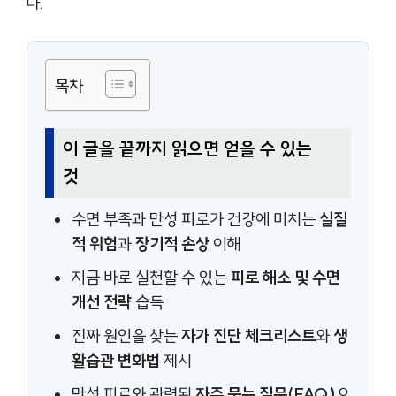
다.
목차
이 글을 끝까지 읽으면 얻을 수 있는
것
수면 부족과 만성 피로가 건강에 미치는
실질
적 위험
과
장기적 손상
이해
지금 바로 실천할 수 있는
피로 해소 및 수면
개선 전략
습득
진짜 원인을 찾는
자가 진단 체크리스트
와
생
활습관 변화법
제시
만성 피로와 관련된
자주 묻는 질문(FAQ)
으