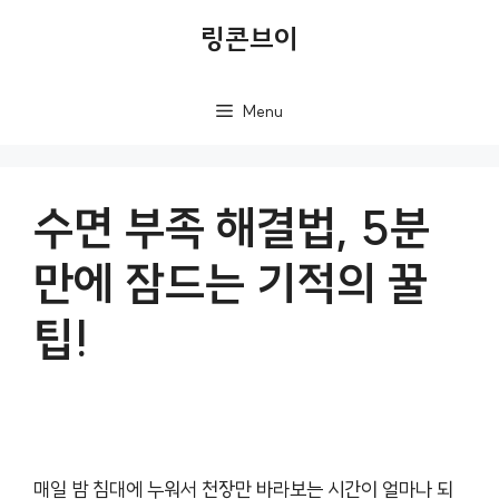
컨
링콘브이
텐
츠
Menu
로
건
너
수면 부족 해결법, 5분
뛰
만에 잠드는 기적의 꿀
기
팁!
매일 밤 침대에 누워서 천장만 바라보는 시간이 얼마나 되