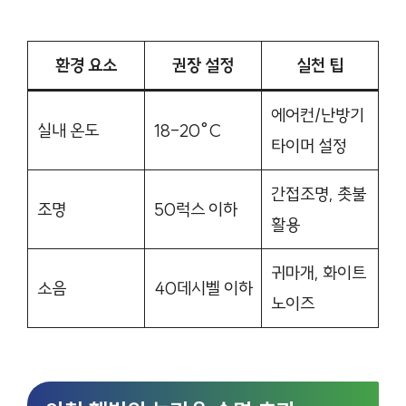
환경 요소
권장 설정
실천 팁
에어컨/난방기
실내 온도
18-20°C
타이머 설정
간접조명, 촛불
조명
50럭스 이하
활용
귀마개, 화이트
소음
40데시벨 이하
노이즈