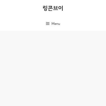
컨
링콘브이
텐
츠
Menu
로
건
너
뛰
기