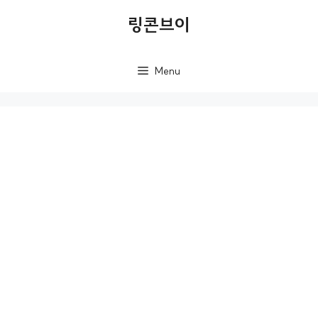
컨
링콘브이
텐
츠
Menu
로
건
너
뛰
기