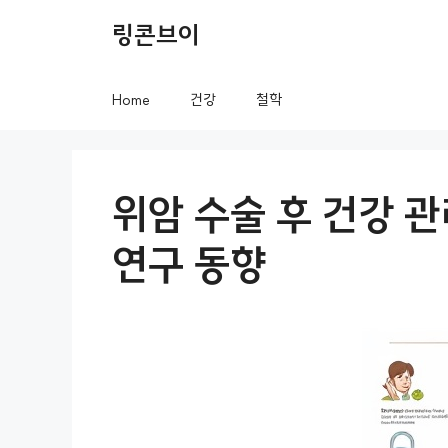
컨
링콘브이
텐
츠
Home
건강
철학
로
건
너
위암 수술 후 건강 
뛰
연구 동향
기