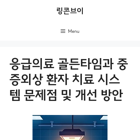
컨
링콘브이
텐
츠
Menu
로
건
너
응급의료 골든타임과 중
뛰
증외상 환자 치료 시스
기
템 문제점 및 개선 방안