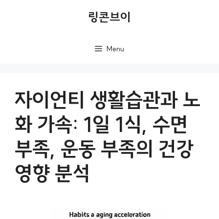
컨
링콘브이
텐
츠
Menu
로
건
너
자이언티 생활습관과 노
뛰
화 가속: 1일 1식, 수면
기
부족, 운동 부족의 건강
영향 분석