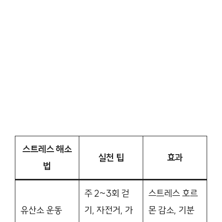
스트레스 해소
실천 팁
효과
법
주 2~3회 걷
스트레스 호르
유산소 운동
기, 자전거, 가
몬 감소, 기분