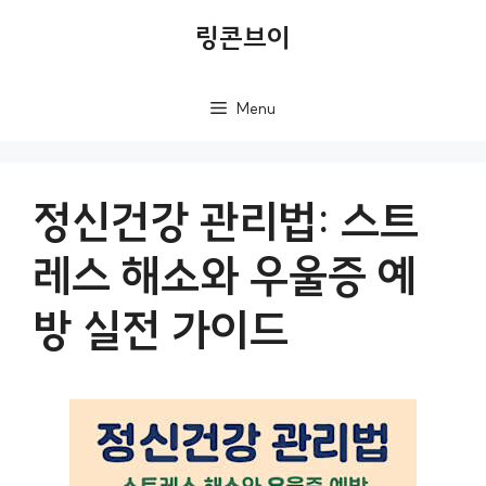
컨
링콘브이
텐
츠
Menu
로
건
너
정신건강 관리법: 스트
뛰
레스 해소와 우울증 예
기
방 실전 가이드