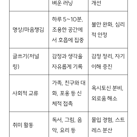
벼운 러닝
개선
하루 5~10분,
불안 완화, 심리
명상/마음챙김
조용한 공간에
적 안정
서 호흡에 집중
글쓰기(저널
감정과 생각을
감정 정리, 자기
링)
자유롭게 기록
이해 증진
가족, 친구와 대
옥시토신 분비,
사회적 교류
화, 포옹 등 신
외로움 해소
체적 접촉
독서, 그림, 음
몰입 경험, 스트
취미 활동
악, 요리 등
레스 분산