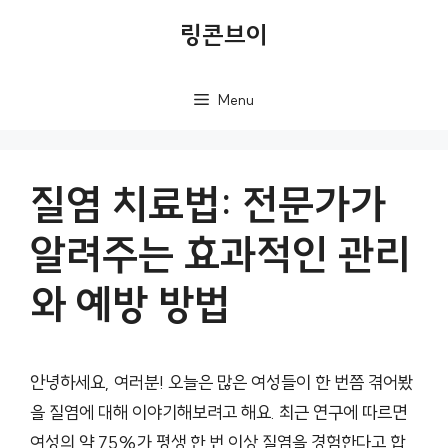
컨
링콘브이
텐
츠
Menu
로
건
너
질염 치료법: 전문가가
뛰
알려주는 효과적인 관리
기
와 예방 방법
안녕하세요, 여러분! 오늘은 많은 여성들이 한 번쯤 겪어봤
을 질염에 대해 이야기해보려고 해요. 최근 연구에 따르면
여성의 약 75%가 평생 한 번 이상 질염을 경험한다고 합