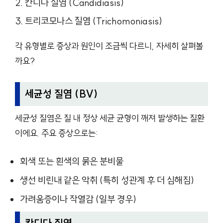
칸디다 질염 (Candidiasis)
트리코모나스 질염 (Trichomoniasis)
각 유형별로 증상과 원인이 조금씩 다르니, 자세히 살펴볼
까요?
세균성 질염 (BV)
세균성 질염은 질 내 정상 세균 균형이 깨져 발생하는 질환
이에요. 주요 증상으로는:
회색 또는 흰색의 묽은 분비물
생선 비린내 같은 악취 (특히 성관계 후 더 심해짐)
가려움증이나 작열감 (일부 경우)
칸디다 질염