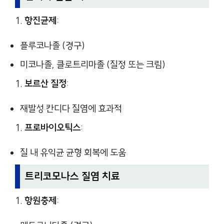
항진균제
:
플루코나졸 (경구)
미코나졸, 클로트리마졸 (질정 또는 크림)
보르산 질정
:
재발성 칸디다 질염에 효과적
프로바이오틱스
:
질 내 유익균 균형 회복에 도움
트리코모나스 질염 치료
항원충제
: