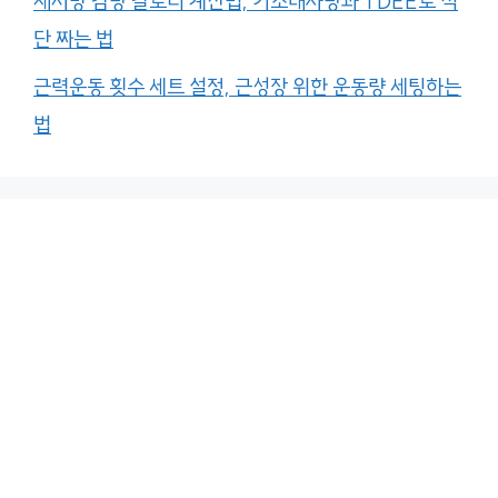
체지방 감량 칼로리 계산법, 기초대사량과 TDEE로 식
단 짜는 법
근력운동 횟수 세트 설정, 근성장 위한 운동량 세팅하는
법