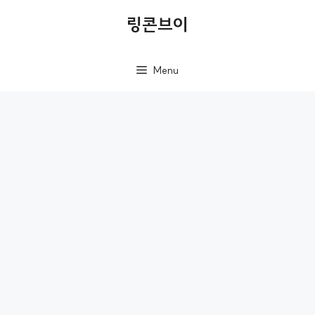
컨
링콘브이
텐
츠
Menu
로
건
너
뛰
기