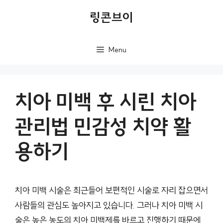
컨
링콘브이
텐
츠
Menu
로
건
너
치아 미백 후 시린 치아
뛰
관리법 민감성 치약 활
기
용하기
치아 미백 시술은 최근들어 보편적인 시술로 자리 잡으면서
사람들의 관심도 높아지고 있습니다. 그러나 치아 미백 시
술은 높은 농도의 치아 미백제를 바르고 진행하기 때문에