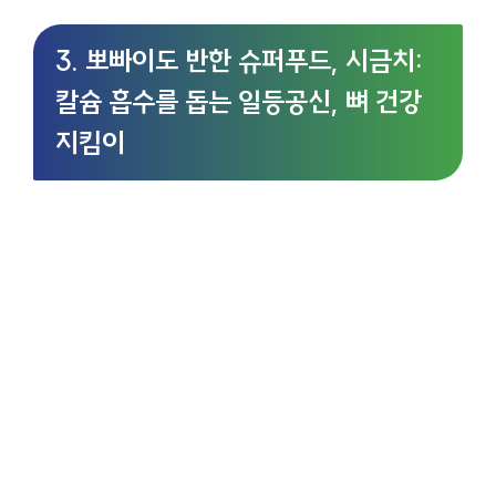
3. 뽀빠이도 반한 슈퍼푸드, 시금치:
칼슘 흡수를 돕는 일등공신, 뼈 건강
지킴이