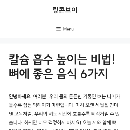
컨
링콘브이
텐
츠
Menu
로
건
너
칼슘 흡수 높이는 비법!
뛰
뼈에 좋은 음식 6가지
기
안녕하세요, 여러분!
우리 몸의 든든한 기둥인 뼈는 나이가
들수록 점점 약해지기 마련입니다. 마치 오랜 세월을 견뎌
낸 고목처럼, 우리의 뼈도 시간이 흐를수록 삐걱거릴 수 있
습니다. 하지만 너무 걱정하지 마세요! 오늘 저와 함께 뼈