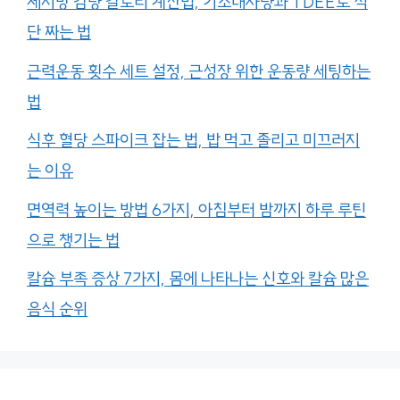
체지방 감량 칼로리 계산법, 기초대사량과 TDEE로 식
단 짜는 법
근력운동 횟수 세트 설정, 근성장 위한 운동량 세팅하는
법
식후 혈당 스파이크 잡는 법, 밥 먹고 졸리고 미끄러지
는 이유
면역력 높이는 방법 6가지, 아침부터 밤까지 하루 루틴
으로 챙기는 법
칼슘 부족 증상 7가지, 몸에 나타나는 신호와 칼슘 많은
음식 순위