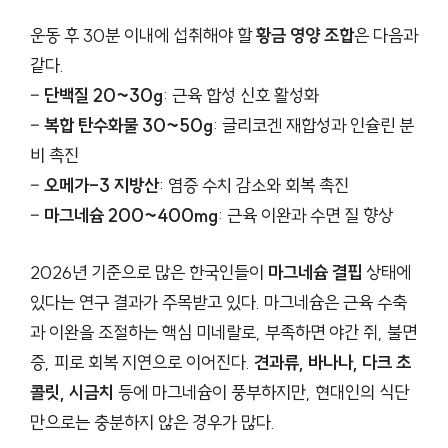
운동 후 30분 이내에 섭취해야 할
황금 영양 조합
은 다음과
같다.
–
단백질 20~30g
: 근육 합성 신호 활성화
–
복합 탄수화물 30~50g
: 글리코겐 재합성과 인슐린 분
비 촉진
–
오메가-3 지방산
: 염증 수치 감소와 회복 촉진
–
마그네슘 200~400mg
: 근육 이완과 수면 질 향상
2026년 기준으로 많은 한국인들이
마그네슘 결핍
상태에
있다는 연구 결과가 주목받고 있다. 마그네슘은 근육 수축
과 이완을 조절하는 핵심 미네랄로, 부족하면 야간 쥐, 불면
증, 피로 회복 지연으로 이어진다.
견과류, 바나나, 다크 초
콜릿, 시금치
등에 마그네슘이 풍부하지만, 현대인의 식단
만으로는 충분하지 않은 경우가 많다.