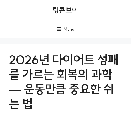
컨
링콘브이
텐
츠
Menu
로
건
너
2026년 다이어트 성패
뛰
를 가르는 회복의 과학
기
— 운동만큼 중요한 쉬
는 법