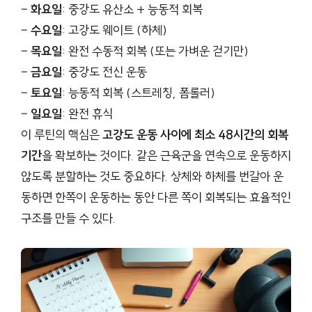
–
화요일
: 중강도 유산소 + 능동적 회복
–
수요일
: 고강도 웨이트 (하체)
–
목요일
: 완전 수동적 회복 (또는 가벼운 걷기만)
–
금요일
: 중강도 전신 운동
–
토요일
: 능동적 회복 (스트레칭, 폼롤러)
–
일요일
: 완전 휴식
이 루틴의 핵심은
고강도 운동 사이에 최소 48시간의 회복
기간
을 확보하는 것이다. 같은 근육군을 연속으로 운동하지
않도록 분할하는 것도 중요하다. 상체와 하체를 번갈아 운
동하면 한쪽이 운동하는 동안 다른 쪽이 회복되는 효율적인
구조를 만들 수 있다.