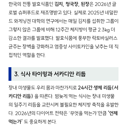
한국의 전통 발효식품인
김치, 청국장, 된장
은 2026년 글
로벌 슈퍼푸드로 재조명받고 있다. 실제로 2025년 네덜란
드 와게닝겐 대학의 연구에서는 매일 김치를 섭취한 그룹이
그렇지 않은 그룹에 비해 12주간 체지방이 평균 2.3kg 더
감소한 결과를 발표했다. 발효식품에 풍부한 락토바실러스
균주는 장벽을 강화하고 염증성 사이토카인을 낮추는 데 직
접적인 역할을 한다.
3. 식사 타이밍과 서카디안 리듬
장내 미생물도 우리 몸과 마찬가지로
24시간 생체 리듬(서
카디안 리듬)
을 따른다. 밤늦게 먹는 식사는 장내 미생물
의 일주기 리듬을 교란시켜 불필요한 체지방 축적을 유발한
다. 2026년의 다이어트 전략은 ‘무엇을 먹는가’만큼
‘언제
먹는가’
도 중요하게 본다.