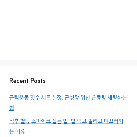
Recent Posts
근력운동 횟수 세트 설정, 근성장 위한 운동량 세팅하는
법
식후 혈당 스파이크 잡는 법, 밥 먹고 졸리고 미끄러지
는 이유
면역력 높이는 방법 6가지, 아침부터 밤까지 하루 루틴
으로 챙기는 법