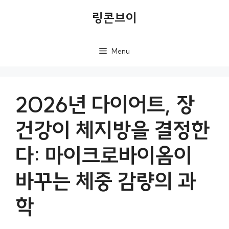
컨
링콘브이
텐
츠
Menu
로
건
너
2026년 다이어트, 장
뛰
건강이 체지방을 결정한
기
다: 마이크로바이옴이
바꾸는 체중 감량의 과
학