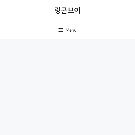
컨
링콘브이
텐
츠
Menu
로
건
너
뛰
기